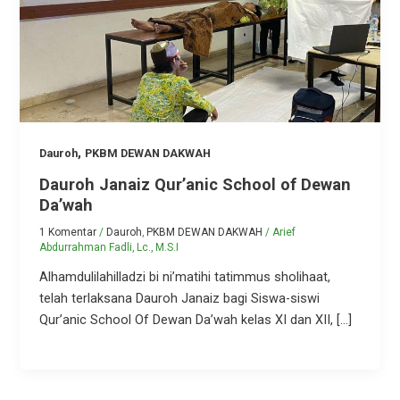
,
Dauroh
PKBM DEWAN DAKWAH
Dauroh Janaiz Qur’anic School of Dewan
Da’wah
1 Komentar
/
Dauroh
,
PKBM DEWAN DAKWAH
/
Arief
Abdurrahman Fadli, Lc., M.S.I
Alhamdulilahilladzi bi ni’matihi tatimmus sholihaat,
telah terlaksana Dauroh Janaiz bagi Siswa-siswi
Qur’anic School Of Dewan Da’wah kelas XI dan XII, […]