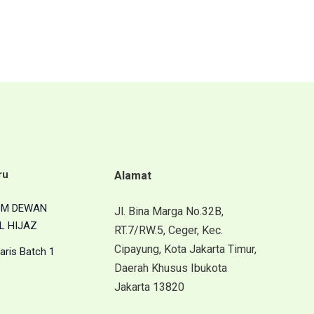
ru
Alamat
BM DEWAN
Jl. Bina Marga No.32B,
L HIJAZ
RT.7/RW.5, Ceger, Kec.
Cipayung, Kota Jakarta Timur,
aris Batch 1
Daerah Khusus Ibukota
Jakarta 13820