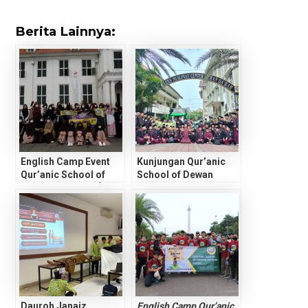
Berita Lainnya:
English Camp Event
Kunjungan Qur’anic
Qur’anic School of
School of Dewan
rd
Dewan Da’wah 3
Da’wah Lampung Ke
(Girls)
Qur’anic School of
Dewan Da’wah Pusat
Dauroh Janaiz
English Camp Qur’anic