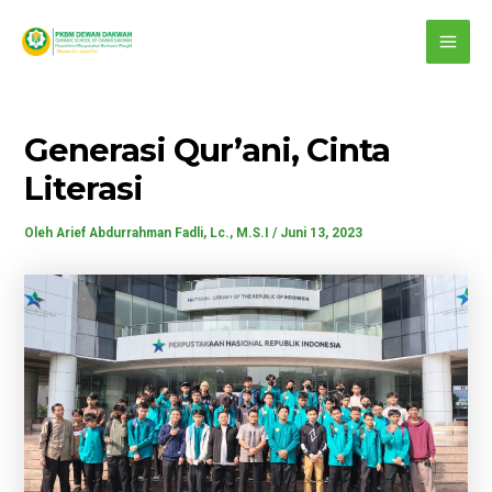
Lewati
Post
MAI
ke
navigation
ME
konten
Generasi Qur’ani, Cinta
Literasi
Oleh
Arief Abdurrahman Fadli, Lc., M.S.I
/
Juni 13, 2023