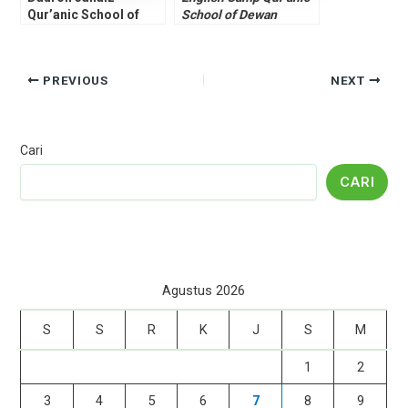
Qur’anic School of
School of Dewan
Dewan Da’wah
Da’wah Putra 4th
PREVIOUS
NEXT
Cari
CARI
Agustus 2026
S
S
R
K
J
S
M
1
2
3
4
5
6
7
8
9