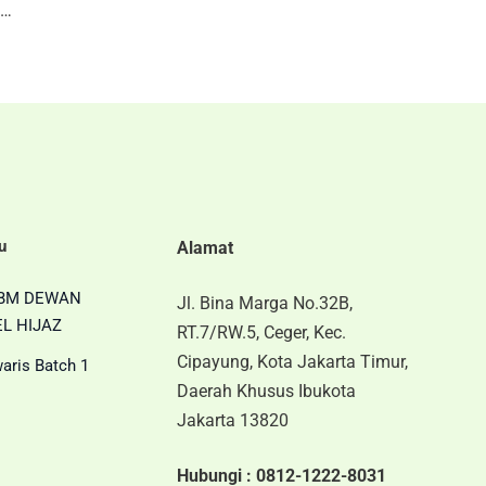
Jejak Keteladanan: Menelusuri Kedalaman Kepemimpinan Umar bin Khattab
u
Alamat
BM DEWAN
Jl. Bina Marga No.32B,
L HIJAZ
RT.7/RW.5, Ceger, Kec.
Cipayung, Kota Jakarta Timur,
aris Batch 1
Daerah Khusus Ibukota
Jakarta 13820
Hubungi :
0812-1222-8031