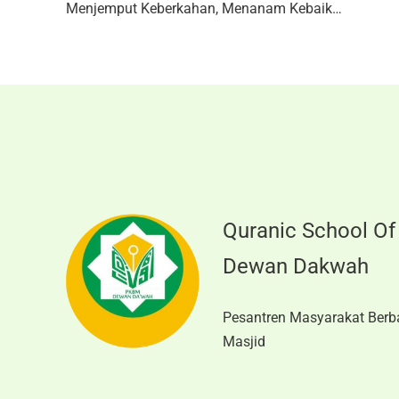
Menjemput Keberkahan, Menanam Kebaikan Bersama Qur’anic School Of Dewan Da’wah Jakarta
Quranic School Of
Dewan Dakwah
Pesantren Masyarakat Berb
Masjid