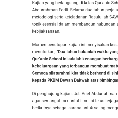
Kajian yang berlangsung di kelas Qur’anic Sc
Abdurrahman Fadli. Selama dua tahun perjala
metodologi serta keteladanan Rasulullah SA
topik esensial dalam membangun hubungan s
kebijaksanaan.
Momen penutupan kajian ini menyisakan kesa
menuturkan,
“Dua tahun bukanlah waktu yang 
Qur’anic School ini adalah kenangan berha
kekeluargaan yang
terbangun membuat mater
Semoga silaturahmi kita tidak
berhenti di sin
kepada PKBM Dewan Dakwah atas bimbingann
Di penghujung kajian, Ust. Arief Abdurrahma
agar semangat menuntut ilmu ini terus terja
berikutnya sebagai sarana untuk saling meng