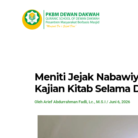
Lewati
Post
ke
navigation
konten
Meniti Jejak Nabawi
Kajian Kitab Selama
Oleh
Arief Abdurrahman Fadli, Lc., M.S.I
/
Juni 6, 2026