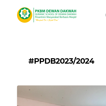
Lewati
ke
konten
#PPDB2023/2024