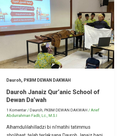
,
Dauroh
PKBM DEWAN DAKWAH
Dauroh Janaiz Qur’anic School of
Dewan Da’wah
1 Komentar
/
Dauroh
,
PKBM DEWAN DAKWAH
/
Arief
Abdurrahman Fadli, Lc., M.S.I
Alhamdulilahilladzi bi ni’matihi tatimmus
sholihaat, telah terlaksana Dauroh Janaiz bagi