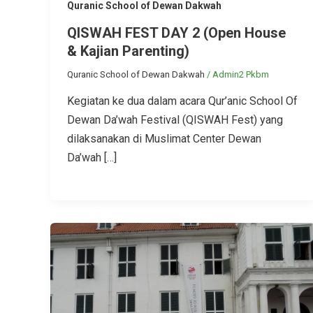
Quranic School of Dewan Dakwah
QISWAH FEST DAY 2 (Open House
& Kajian Parenting)
Quranic School of Dewan Dakwah
/
Admin2 Pkbm
Kegiatan ke dua dalam acara Qur’anic School Of
Dewan Da’wah Festival (QISWAH Fest) yang
dilaksanakan di Muslimat Center Dewan
Da’wah […]