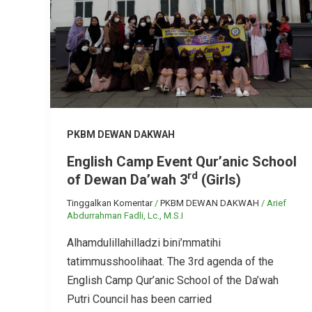
PKBM DEWAN DAKWAH
English Camp Event Qur’anic School
rd
of Dewan Da’wah 3
(Girls)
Tinggalkan Komentar
/
PKBM DEWAN DAKWAH
/
Arief
Abdurrahman Fadli, Lc., M.S.I
Alhamdulillahilladzi bini’mmatihi
tatimmusshoolihaat. The 3rd agenda of the
English Camp Qur’anic School of the Da’wah
Putri Council has been carried