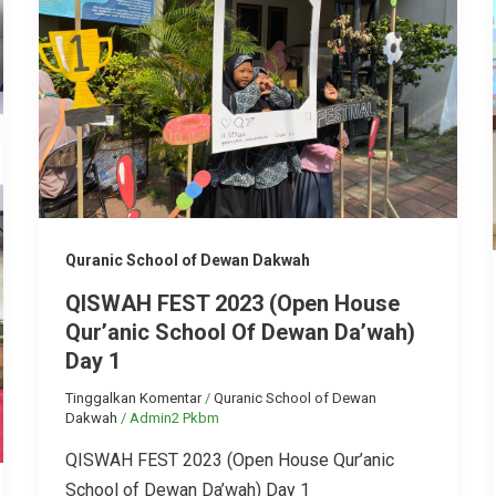
Quranic School of Dewan Dakwah
QISWAH FEST 2023 (Open House
Qur’anic School Of Dewan Da’wah)
Day 1
Tinggalkan Komentar
/
Quranic School of Dewan
Dakwah
/
Admin2 Pkbm
QISWAH FEST 2023 (Open House Qur’anic
School of Dewan Da’wah) Day 1