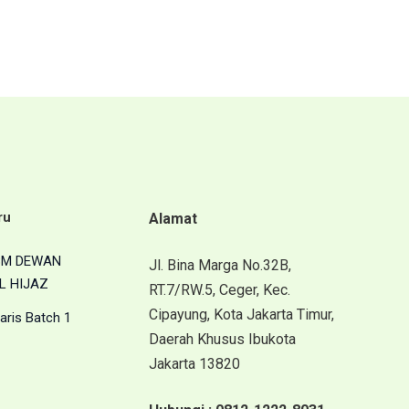
ru
Alamat
BM DEWAN
Jl. Bina Marga No.32B,
L HIJAZ
RT.7/RW.5, Ceger, Kec.
Cipayung, Kota Jakarta Timur,
aris Batch 1
Daerah Khusus Ibukota
Jakarta 13820