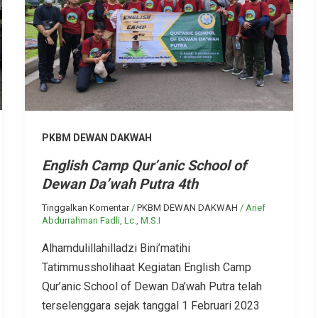
PKBM DEWAN DAKWAH
English Camp Qur’anic School of
Dewan Da’wah Putra 4th
Tinggalkan Komentar
/
PKBM DEWAN DAKWAH
/
Arief
Abdurrahman Fadli, Lc., M.S.I
Alhamdulillahilladzi Bini’matihi
Tatimmussholihaat Kegiatan English Camp
Qur’anic School of Dewan Da’wah Putra telah
terselenggara sejak tanggal 1 Februari 2023