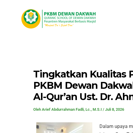
Lewati
Post
ke
navigation
konten
Tingkatkan Kualitas 
PKBM Dewan Dakwah 
Al-Qur’an Ust. Dr. A
Oleh
Arief Abdurrahman Fadli, Lc., M.S.I
/
Juli 8, 2026
Dalam upaya me