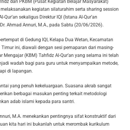
hfidz dari PKBM (Pusat Kegiatan Belajar Masyarakat)
elaksanakan kegiatan silaturahim serta sharing session
-Qur’an sekaligus Direktur IQI (Istana Al-Qur’an
. Dr. Ahmad Annuri, M.A., pada Sabtu (20/06/2026).
bertempat di Gedung IQI, Kelapa Dua Wetan, Kecamatan
a Timur ini, diawali dengan sesi pemaparan dari masing-
r Mengajar (KBM) Tahfidz Al-Qur’an yang selama ini telah
njadi wadah bagi para guru untuk menyampaikan metode,
api di lapangan.
santai yang penuh kekeluargaan. Suasana akrab sangat
erikan berbagai masukan penting terkait metodologi
kan adab islami kepada para santri.
nuri, M.A. menekankan pentingnya sifat konstruktif dari
uan kita hari ini bukanlah untuk merombak kurikulum