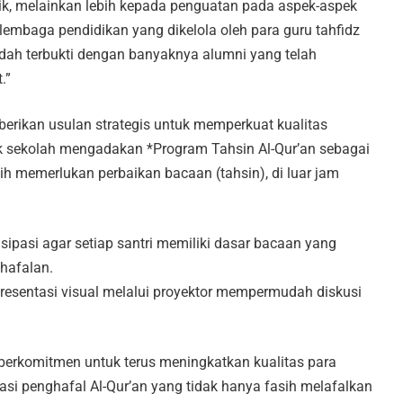
ik, melainkan lebih kepada penguatan pada aspek-aspek
i, lembaga pendidikan yang dikelola oleh para guru tahfidz
udah terbukti dengan banyaknya alumni yang telah
.”
mberikan usulan strategis untuk memperkuat kualitas
ak sekolah mengadakan *Program Tahsin Al-Qur’an sebagai
h memerlukan perbaikan bacaan (tahsin), di luar jam
sipasi agar setiap santri memiliki dasar bacaan yang
 hafalan.
esentasi visual melalui proyektor mempermudah diskusi
erkomitmen untuk terus meningkatkan kualitas para
asi penghafal Al-Qur’an yang tidak hanya fasih melafalkan