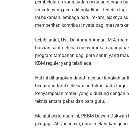
pembelajaran yang sudah berjalan dengan ba
tertentu yang perlu ditingkatkan. Terlebih lag
ini bukanlah lembaga baru; rekam jejaknya s
memberikan kontribusi nyata bagi masyarakat
Lebih lanjut, Ust. Dr. Ahmad Annuri, M.A. me
bacaan santri. Beliau menyarankan agar pih
program tambahan bagi para santri yang masi
KBM reguler yang telah ada.
Hal ini diharapkan dapat menjadi langkah anti
benar dan tartil sebelum berfokus pada target
Penyampaian materi yang didukung dengan pr
teknis antara pakar dan para guru.
Melalui pertemuan ini, PKBM Dewan Dakwah b
pengajar Al-Qur’annya, guna melahirkan gener