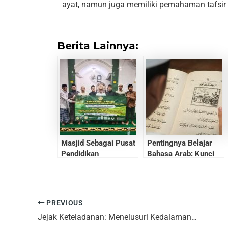
ayat, namun juga memiliki pemahaman tafsir 
Berita Lainnya:
Masjid Sebagai Pusat
Pentingnya Belajar
Pendidikan
Bahasa Arab: Kunci
Memahami Islam dan
Peluang Global
PREVIOUS
Jejak Keteladanan: Menelusuri Kedalaman Kepemimpinan Umar bin Khattab